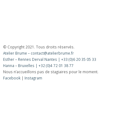
© Copyright 2021. Tous droits réservés.
Atelier Brume – contact@atelierbrume.fr
Esther – Rennes Derval Nantes | +33 (0)6 20 35 05 33
Hanna – Bruxelles | +32 (0)4 72 01 38 77
Nous n’accueillons pas de stagiaires pour le moment.
Facebook
|
Instagram
Lettre d’information
Pour recevoir nos informations :
Vous acceptez de recevoir notre newsletter.
Désinscription possible à tout moment.